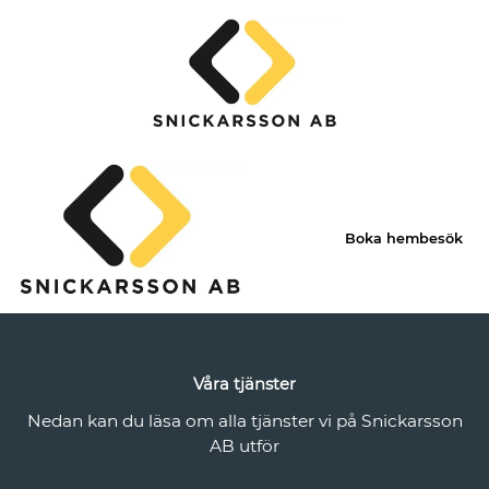
Boka hembesök
Våra tjänster
Nedan kan du läsa om alla tjänster vi på Snickarsson
AB utför